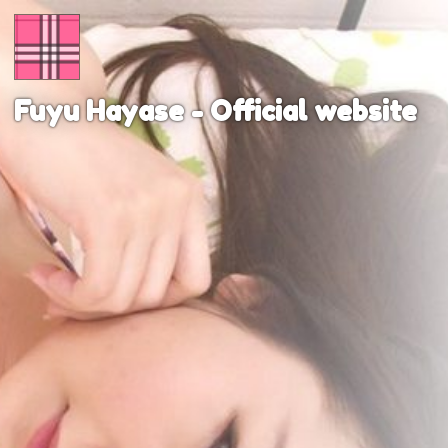
Home
Blog
Fuyu Hayase - Official website
Twitter
log
Contact