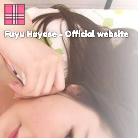
Home
Blog
Fuyu Hayase - Official website
Twitter
log
Contact