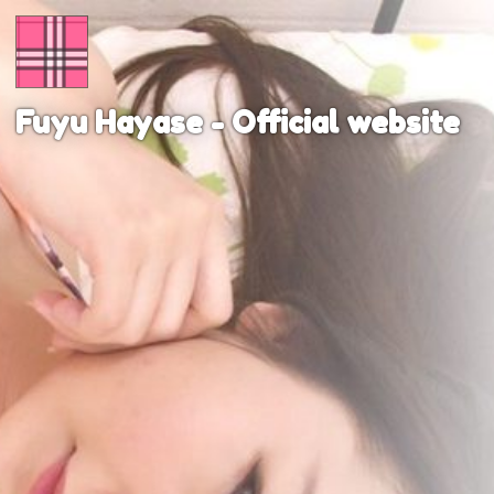
Home
Blog
Fuyu Hayase - Official website
Twitter
log
Contact